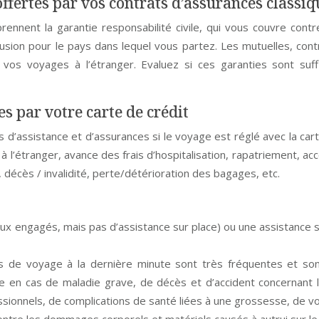
offertes par vos contrats d’assurances classiq
mprennent la garantie responsabilité civile, qui vous couvre c
xclusion pour le pays dans lequel vous partez. Les mutuelles, con
vos voyages à l’étranger. Evaluez si ces garanties sont suff
tes par votre carte de crédit
ns d’assistance et d’assurances si le voyage est réglé avec la c
 l’étranger, avance des frais d’hospitalisation, rapatriement, a
 décès / invalidité, perte/détérioration des bagages, etc.
engagés, mais pas d’assistance sur place) ou une assistance sa
ns de voyage à la dernière minute sont très fréquentes et so
en cas de maladie grave, de décès et d’accident concernant l’
ssionnels, de complications de santé liées à une grossesse, de vo