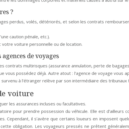
 contre les dommages corporels et matériels causés à autrui sur le
res ?
es perdus, volés, détériorés, et selon les contrats rembourse
’une caution pénale, etc.).
 votre voiture personnelle ou de location.
es agences de voyages
 contrats multirisques (assurance annulation, perte de bagages, 
ue vous possédez déjà. Autre atout : l’agence de voyage vous appo
ge survenu à l’étranger relève par son intermédiaire des tribunaux 
de voiture
guer les assurances incluses ou facultatives.
igatoire pour prendre possession du véhicule. Elle est d’ailleurs c
s. Cependant, il s’avère que certains loueurs en imposent quelqu
e cette obligation. Les voyageurs pressés ne prêtent généraleme