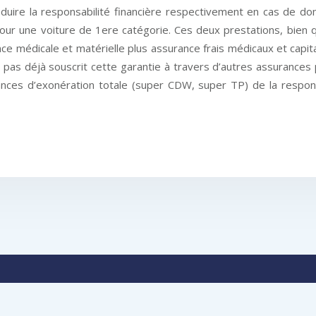
uire la responsabilité financière respectivement en cas de do
r une voiture de 1ere catégorie. Ces deux prestations, bien qu’u
ance médicale et matérielle plus assurance frais médicaux et cap
z pas déjà souscrit cette garantie à travers d’autres assurances
urances d’exonération totale (super CDW, super TP) de la respo
st une véritable expérience aux niveaux culturel, social et s